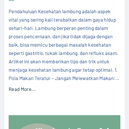
dan
m
Trik
Pendahuluan Kesehatan lambung adalah aspek
Menj
L
Kese
vital yang sering kali terabaikan dalam gaya hidup
a
Lam
sehari-hari. Lambung berperan penting dalam
m
proses pencernaan, dan jika tidak dijaga dengan
b
baik, bisa memicu berbagai masalah kesehatan
u
seperti gastritis, tukak lambung, dan refluks asam.
n
Artikel ini akan memberikan tips dan trik untuk
g
menjaga kesehatan lambung agar tetap optimal. 1.
(
Pola Makan Teratur – Jangan Melewatkan Makan:
…
G
E
"
Read More...
R
T
D
i
)
p
"
s