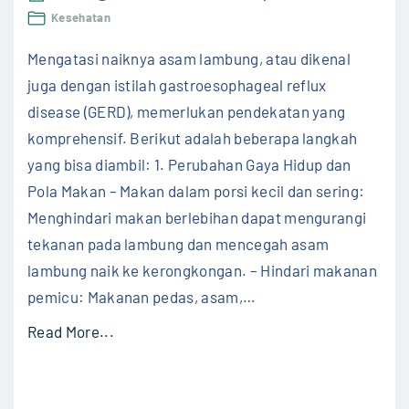
K
Menc
s
Kesehatan
Naik
e
i
Asa
s
Mengatasi naiknya asam lambung, atau dikenal
Lam
a
(GER
e
juga dengan istilah gastroesophageal reflux
s
h
disease (GERD), memerlukan pendekatan yang
e
a
komprehensif. Berikut adalah beberapa langkah
n
t
yang bisa diambil: 1. Perubahan Gaya Hidup dan
j
a
Pola Makan – Makan dalam porsi kecil dan sering:
a
n
Menghindari makan berlebihan dapat mengurangi
"
S
tekanan pada lambung dan mencegah asam
i
lambung naik ke kerongkongan. – Hindari makanan
K
pemicu: Makanan pedas, asam,
…
e
"
Read More...
c
M
i
e
l