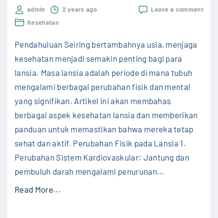
on
s
admin
2 years ago
Leave a comment
Menj
Kesehatan
e
Kese
Lans
h
Pendahuluan Seiring bertambahnya usia, menjaga
Pand
a
untu
kesehatan menjadi semakin penting bagi para
Kehi
t
lansia. Masa lansia adalah periode di mana tubuh
yang
a
Berk
mengalami berbagai perubahan fisik dan mental
n
yang signifikan. Artikel ini akan membahas
L
berbagai aspek kesehatan lansia dan memberikan
a
panduan untuk memastikan bahwa mereka tetap
m
sehat dan aktif. Perubahan Fisik pada Lansia 1.
b
Perubahan Sistem Kardiovaskular: Jantung dan
u
pembuluh darah mengalami penurunan
…
n
"
Read More...
g
M
"
e