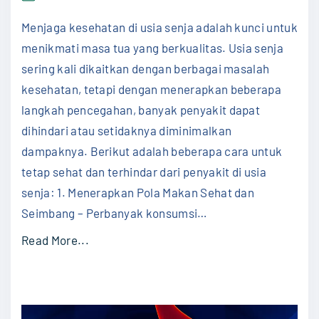
g
kese
di
k
Menjaga kesehatan di usia senja adalah kunci untuk
usia
a
senj
menikmati masa tua yang berkualitas. Usia senja
h
sering kali dikaitkan dengan berbagai masalah
-
kesehatan, tetapi dengan menerapkan beberapa
L
langkah pencegahan, banyak penyakit dapat
a
dihindari atau setidaknya diminimalkan
n
dampaknya. Berikut adalah beberapa cara untuk
g
tetap sehat dan terhindar dari penyakit di usia
k
senja: 1. Menerapkan Pola Makan Sehat dan
a
Seimbang – Perbanyak konsumsi
…
h
"
Read More...
E
M
f
e
e
n
k