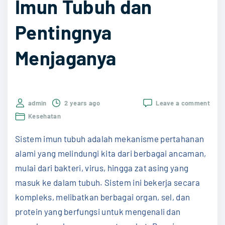
Imun Tubuh dan
Pentingnya
Menjaganya
on
admin
2 years ago
Leave a comment
Mem
Kesehatan
Sist
Imun
Sistem imun tubuh adalah mekanisme pertahanan
Tubu
dan
alami yang melindungi kita dari berbagai ancaman,
Pent
mulai dari bakteri, virus, hingga zat asing yang
Menj
masuk ke dalam tubuh. Sistem ini bekerja secara
kompleks, melibatkan berbagai organ, sel, dan
protein yang berfungsi untuk mengenali dan