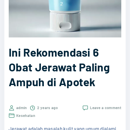
e
m
I
m
u
Ini Rekomendasi 6
n
T
Obat Jerawat Paling
u
b
Ampuh di Apotek
u
h
d
on
admin
2 years ago
Leave a comment
a
Ini
Kesehatan
n
Reko
6
P
Jerawat adalah masalah kulit yang umum dialami
Obat