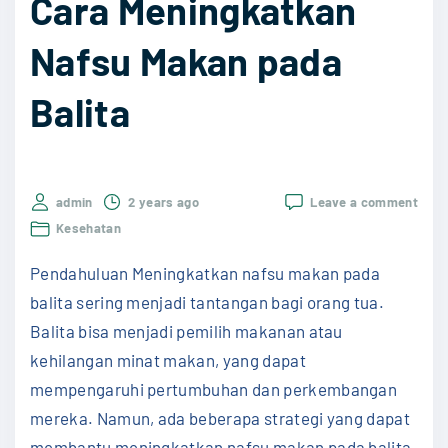
Cara Meningkatkan
i
B
k
e
Nafsu Makan pada
:
r
Balita
M
k
e
u
m
a
a
l
on
admin
2 years ago
Leave a comment
h
i
Cara
Kesehatan
Meni
a
t
Nafs
Pendahuluan Meningkatkan nafsu makan pada
m
a
Maka
pada
balita sering menjadi tantangan bagi orang tua.
i
s
Balit
Balita bisa menjadi pemilih makanan atau
,
"
kehilangan minat makan, yang dapat
M
mempengaruhi pertumbuhan dan perkembangan
e
mereka. Namun, ada beberapa strategi yang dapat
n
membantu meningkatkan nafsu makan pada balita