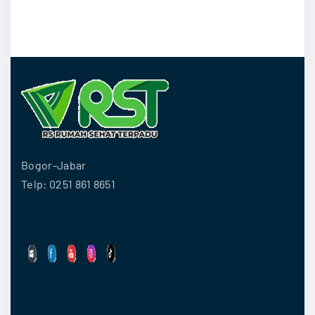
p
n
a
d
a
B
a
l
i
Bogor-Jabar
t
Telp: 0251 861 8651
a
"