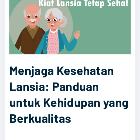
d
a
n
T
r
i
k
M
Menjaga Kesehatan
e
Lansia: Panduan
n
j
untuk Kehidupan yang
a
g
Berkualitas
a
K
e