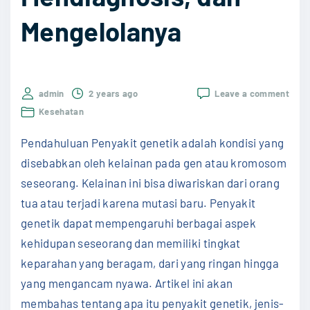
a
Mengelolanya
n
s
i
a
on
admin
2 years ago
Leave a comment
Peny
:
Kesehatan
Gene
P
Mema
Pendahuluan Penyakit genetik adalah kondisi yang
Mend
a
dan
disebabkan oleh kelainan pada gen atau kromosom
n
Meng
seseorang. Kelainan ini bisa diwariskan dari orang
d
tua atau terjadi karena mutasi baru. Penyakit
u
genetik dapat mempengaruhi berbagai aspek
a
kehidupan seseorang dan memiliki tingkat
n
keparahan yang beragam, dari yang ringan hingga
u
yang mengancam nyawa. Artikel ini akan
n
membahas tentang apa itu penyakit genetik, jenis-