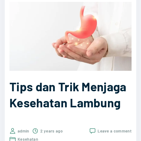
n
"
c
e
g
a
h
N
a
i
k
Tips dan Trik Menjaga
n
Kesehatan Lambung
y
a
A
s
on
admin
2 years ago
Leave a comment
Tips
a
Kesehatan