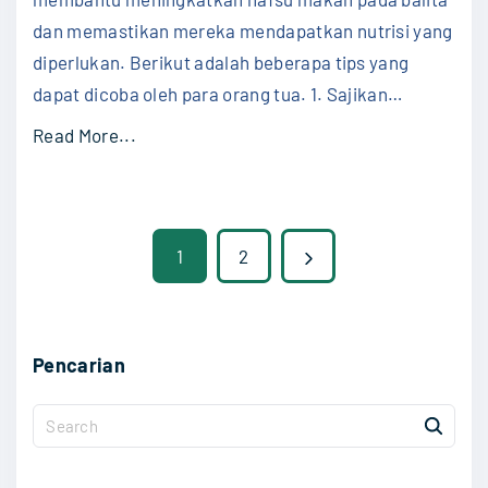
d
dan memastikan mereka mendapatkan nutrisi yang
i
diperlukan. Berikut adalah beberapa tips yang
a
dapat dicoba oleh para orang tua. 1. Sajikan
…
g
n
"
Read More...
o
C
s
a
i
r
P
s
N
1
2
a
,
M
o
e
d
e
a
s
x
n
Pencarian
n
i
t
t
M
S
n
e
e
p
g
s
a
n
k