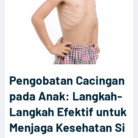
a
d
t
i
A
A
S
p
I
o
E
t
k
e
s
k
k
Pengobatan Cacingan
"
l
pada Anak: Langkah-
u
s
Langkah Efektif untuk
i
f
Menjaga Kesehatan Si
b
a