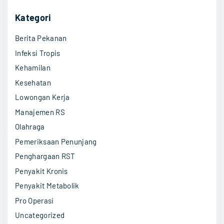
a
r
g
a
p
c
Kategori
e
g
t
h
l
a
Berita Pekanan
f
k
e
o
o
Infeksi Tropis
a
r
g
l
Kehamilan
n
:
a
Kesehatan
N
i
n
Lowongan Kerja
a
y
Manajemen RS
f
n
a
Olahraga
s
"
a
u
Pemeriksaan Penunjang
M
Penghargaan RST
t
a
Penyakit Kronis
k
Penyakit Metabolik
i
a
Pro Operasi
n
Uncategorized
o