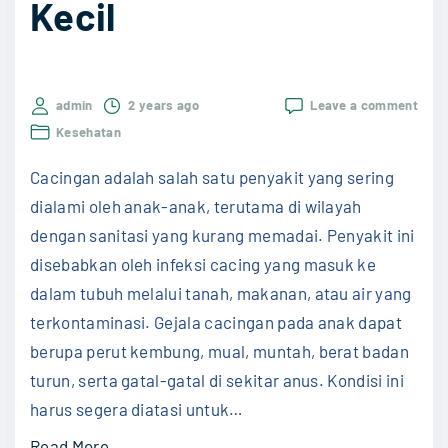
Kecil
g
i
I
on
admin
2 years ago
Leave a comment
b
Peng
Kesehatan
u
Caci
pada
d
Cacingan adalah salah satu penyakit yang sering
Anak
a
Lang
dialami oleh anak-anak, terutama di wilayah
Lang
n
dengan sanitasi yang kurang memadai. Penyakit ini
Efekt
B
untu
disebabkan oleh infeksi cacing yang masuk ke
Menj
a
dalam tubuh melalui tanah, makanan, atau air yang
Kese
y
Si
terkontaminasi. Gejala cacingan pada anak dapat
Kecil
i
berupa perut kembung, mual, muntah, berat badan
"
turun, serta gatal-gatal di sekitar anus. Kondisi ini
harus segera diatasi untuk
…
"
Read More...