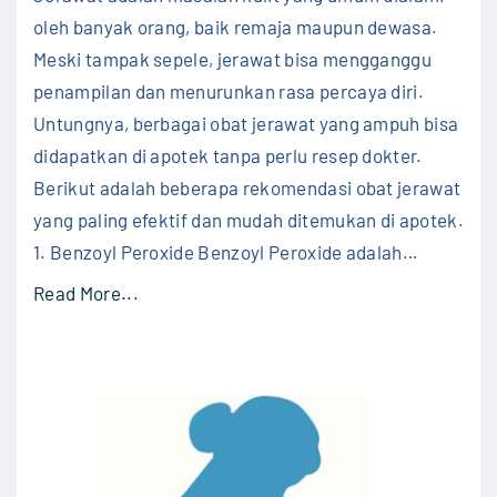
e
Jera
oleh banyak orang, baik remaja maupun dewasa.
Palin
n
Meski tampak sepele, jerawat bisa mengganggu
Amp
t
di
penampilan dan menurunkan rasa percaya diri.
Apot
i
Untungnya, berbagai obat jerawat yang ampuh bisa
n
didapatkan di apotek tanpa perlu resep dokter.
g
Berikut adalah beberapa rekomendasi obat jerawat
n
yang paling efektif dan mudah ditemukan di apotek.
y
1. Benzoyl Peroxide Benzoyl Peroxide adalah
…
a
"
Read More...
M
I
e
n
n
i
j
R
a
e
g
k
a