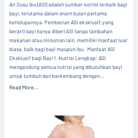
r
Air Susu Ibu (ASI) adalah sumber nutrisi terbaik bagi
bagi
a
Ibu
bayi, terutama dalam enam bulan pertama
dan
w
kehidupannya. Pemberian ASI eksklusif, yang
Bayi
a
berarti bayi hanya diberi ASI tanpa tambahan
t
makanan atau minuman lain, memiliki manfaat luar
P
biasa, baik bagi bayi maupun ibu. Manfaat ASI
a
Eksklusif bagi Bayi 1. Nutrisi Lengkap: ASI
l
mengandung semua nutrisi yang dibutuhkan bayi
i
untuk tumbuh dan berkembang dengan
…
n
"
Read More...
g
M
A
a
m
n
p
f
u
a
h