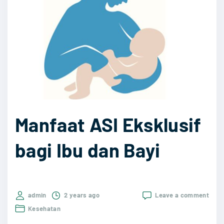
o
n
m
y
e
a
n
"
d
a
s
i
Manfaat ASI Eksklusif
6
O
bagi Ibu dan Bayi
b
a
t
on
admin
2 years ago
Leave a comment
J
Manf
Kesehatan
e
ASI
Eksk