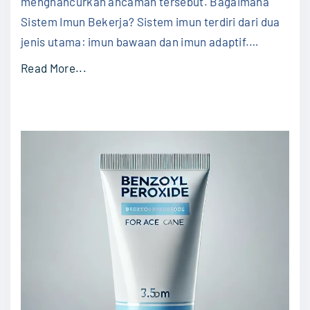
menghancurkan ancaman tersebut. Bagaimana
Sistem Imun Bekerja? Sistem imun terdiri dari dua
jenis utama: imun bawaan dan imun adaptif.
…
"
Read More...
M
e
m
a
h
a
m
i
S
i
s
t