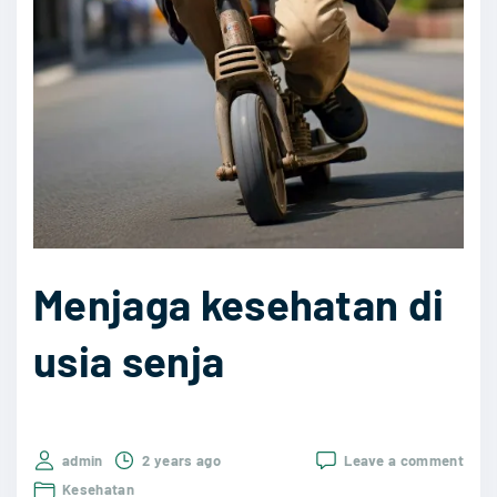
g
a
n
p
a
d
a
A
n
Menjaga kesehatan di
a
k
usia senja
:
L
a
on
admin
2 years ago
Leave a comment
n
Menj
Kesehatan