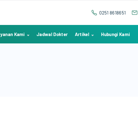
0251 8618651
yanan Kami
Jadwal Dokter
Artikel
Hubungi Kami
IGD
Kesehatan
Poliklinik
Testimoni
Hemodialisa
Berita Pekanan
Rawat Inap
Penelitian
Medical Check Up
Indikator Mutu
Nasional
Laboratorium
Radiologi
Proses
Kememberan