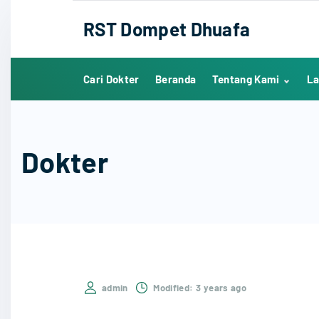
S
RST Dompet Dhuafa
k
i
p
Cari Dokter
Beranda
Tentang Kami
La
t
o
Sejarah
c
Visi, Misi dan Nilai
o
Dokter
Manajemen RST
n
Modern dan
t
Humanis
e
Penghargaan
n
Lowongan Kerja
t
admin
Modified:
3 years ago