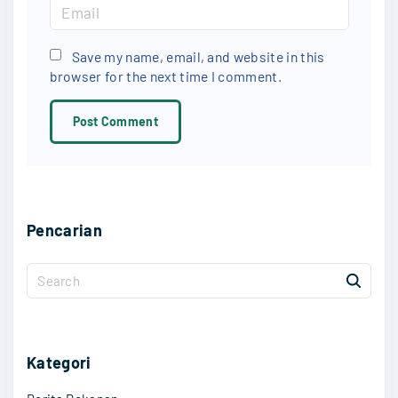
m
E
e
m
*
a
Save my name, email, and website in this
browser for the next time I comment.
i
l
*
Pencarian
S
e
a
r
c
Kategori
h