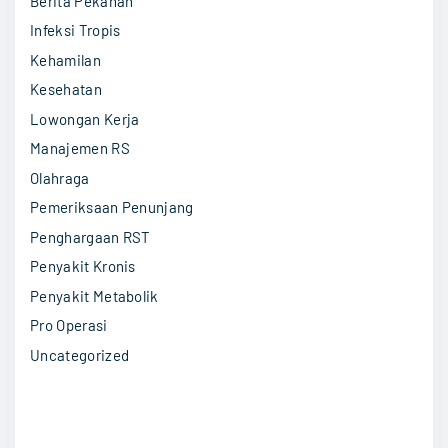
Berita Pekanan
f
o
Infeksi Tropis
r
Kehamilan
:
Kesehatan
Lowongan Kerja
Manajemen RS
Olahraga
Pemeriksaan Penunjang
Penghargaan RST
Penyakit Kronis
Penyakit Metabolik
Pro Operasi
Uncategorized