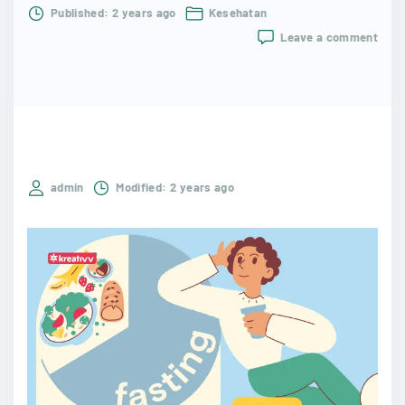
Published:
2 years ago
Kesehatan
on
Leave a comment
Menj
Kebu
Fisik
Sela
Bula
Puas
Tips
dan
admin
Modified:
2 years ago
Manf