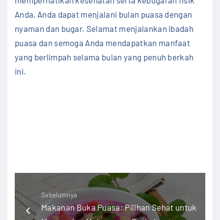
Anda, Anda dapat menjalani bulan puasa dengan
nyaman dan bugar. Selamat menjalankan ibadah
puasa dan semoga Anda mendapatkan manfaat
yang berlimpah selama bulan yang penuh berkah
ini.
#KebugaranPuasa #OlahragaPuasa #PuasaSehat
#AktifSelamaPuasa #BulanPuasa
#KesehatanPuasa #OlahragaRingan #NutrisiPuasa
#HidrasiPuasa #IbadahSehat
Sebelumnya
Makanan Buka Puasa: Pilihan Sehat untuk