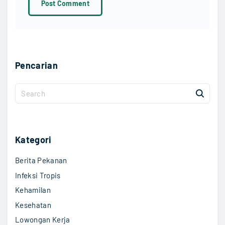
*
Pencarian
S
e
a
r
c
Kategori
h
Berita Pekanan
f
o
Infeksi Tropis
r
Kehamilan
:
Kesehatan
Lowongan Kerja