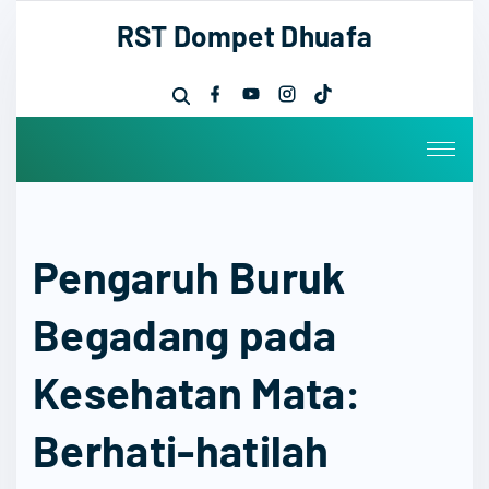
S
RST Dompet Dhuafa
k
i
f
y
i
t
p
a
o
n
i
c
u
s
k
t
e
t
t
t
b
u
a
o
o
o
b
g
k
o
e
r
c
k
a
o
m
n
Pengaruh Buruk
t
e
Begadang pada
n
t
Kesehatan Mata:
Berhati-hatilah