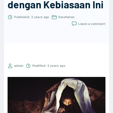
dengan Kebiasaan Ini
Published:
2 years ago
Kesehatan
on
Leave a comment
Peng
Buru
Bega
pada
Kese
Mata
Berha
hatil
admin
Modified:
2 years ago
deng
Kebi
Ini