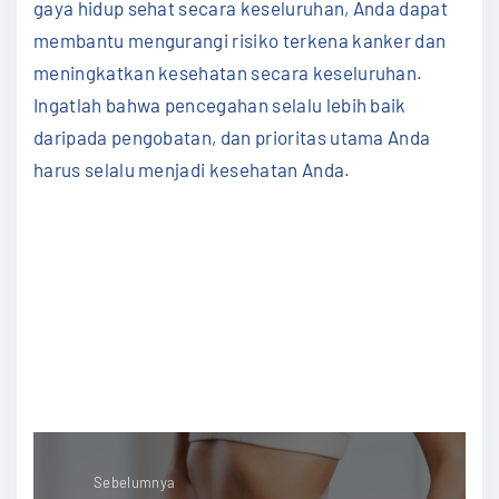
gaya hidup sehat secara keseluruhan, Anda dapat
membantu mengurangi risiko terkena kanker dan
meningkatkan kesehatan secara keseluruhan.
Ingatlah bahwa pencegahan selalu lebih baik
daripada pengobatan, dan prioritas utama Anda
harus selalu menjadi kesehatan Anda.
#KesehatanOptimal #JagaKesehatan
#PencegahanKanker #HidupSehat
#KesehatanPrioritasUtama #BebasDariKanker
#GayahidupSehat #HindariKanker
#LangkahPencegahan #TipsKesehatan
Sebelumnya