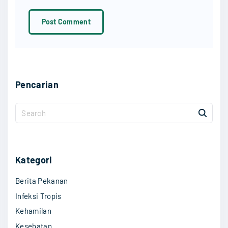
l
*
Pencarian
S
e
a
r
c
Kategori
h
Berita Pekanan
f
o
Infeksi Tropis
r
Kehamilan
:
Kesehatan