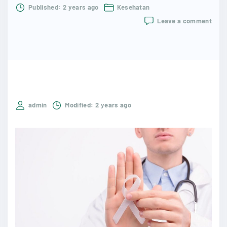
Published:
2 years ago
Kesehatan
on
Leave a comment
Tips
Meng
Risik
Kank
Lang
Menu
Kese
Opti
admin
Modified:
2 years ago