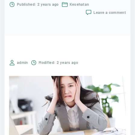
Published:
2 years ago
Kesehatan
on
Leave a comment
Meme
Ting
Stre
di
Peke
Kunc
Kese
dan
admin
Modified:
2 years ago
Prod