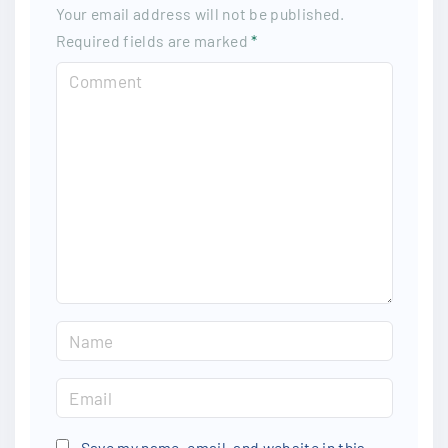
Your email address will not be published.
Required fields are marked
*
C
o
m
m
e
n
t
N
a
m
E
e
m
*
a
Save my name, email, and website in this