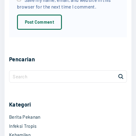
browser for the next time I comment.
i
l
*
Pencarian
S
e
a
r
c
Kategori
h
Berita Pekanan
f
o
Infeksi Tropis
r
Kehamilan