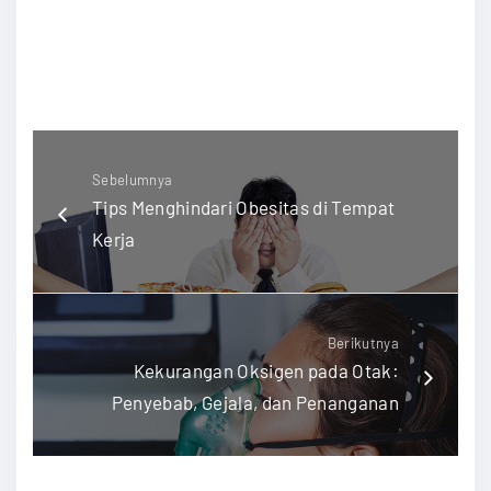
#TipsSehat #KesehatanJantung
#KontrolBeratBadan #HidupAktif
Sebelumnya
Tips Menghindari Obesitas di Tempat
Kerja
Berikutnya
Kekurangan Oksigen pada Otak:
Penyebab, Gejala, dan Penanganan