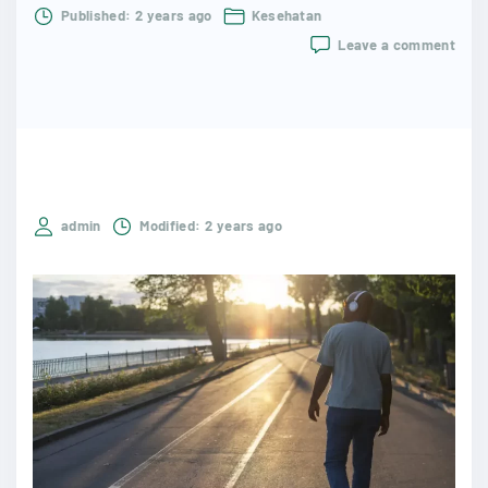
Published:
2 years ago
Kesehatan
on
Leave a comment
Bera
Lang
Seha
yang
Dibu
untu
Seha
admin
Modified:
2 years ago