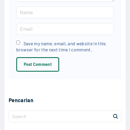
N
a
m
E
e
m
*
a
Save my name, email, and website in this
browser for the next time I comment.
i
l
*
Pencarian
S
e
a