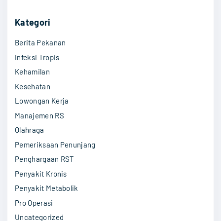
r
c
Kategori
h
Berita Pekanan
f
o
Infeksi Tropis
r
Kehamilan
:
Kesehatan
Lowongan Kerja
Manajemen RS
Olahraga
Pemeriksaan Penunjang
Penghargaan RST
Penyakit Kronis
Penyakit Metabolik
Pro Operasi
Uncategorized