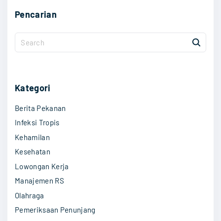
Pencarian
S
e
a
r
c
Kategori
h
Berita Pekanan
f
o
Infeksi Tropis
r
Kehamilan
:
Kesehatan
Lowongan Kerja
Manajemen RS
Olahraga
Pemeriksaan Penunjang