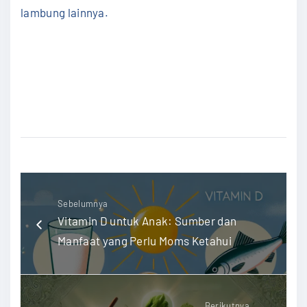
lambung lainnya.
#AsamLambungNaik #KesehatanLambung
#CegahGERD #GejalaAsamLambung #Heartburn
#InfoKesehatan #TipsSehat #JagaPencernaan
#SehatBersamaMoms #PolaHidupSehat
Sebelumnya
Vitamin D untuk Anak: Sumber dan
Manfaat yang Perlu Moms Ketahui
Berikutnya