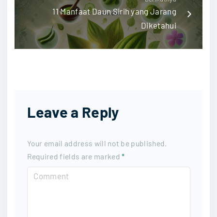
11 Manfaat Daun Sirih yang Jarang
Diketahui
Leave a Reply
Your email address will not be published.
Required fields are marked
*
C
o
m
m