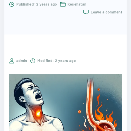
Published:
2 years ago
Kesehatan
on
Leave a comment
Ciri-
Ciri
Asa
Lam
Naik
yang
Perl
Diwa
admin
Modified:
2 years ago
Mom