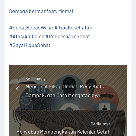
Semoga bermanfaat, Moms!
#SehatBebasWasir #TipsKesehatan
#AtasiAmbeien #PencernaanSehat
#GayaHidupSehat
Sebelumnya
Mengenal Sikap Denial: Penyebab,
Dampak, dan Cara Mengatasinya
Berikutnya
Penyebab Pembengkakan Kelenjar Getah