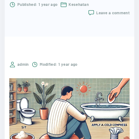
Published:
1 year ago
Kesehatan
on
Leave a comment
7
Cara
Amp
Mere
Gejal
Ambe
deng
Muda
admin
Modified:
1 year ago