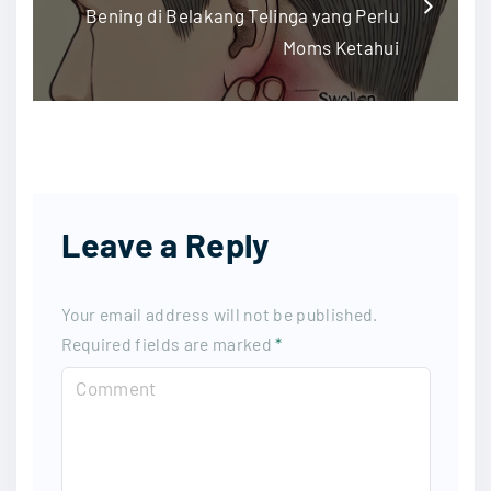
Bening di Belakang Telinga yang Perlu
Moms Ketahui
Leave a Reply
Your email address will not be published.
Required fields are marked
*
C
o
m
m