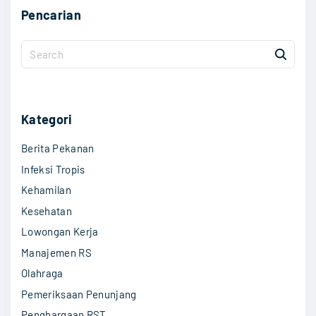
Pencarian
S
e
a
r
c
Kategori
h
Berita Pekanan
f
o
Infeksi Tropis
r
Kehamilan
:
Kesehatan
Lowongan Kerja
Manajemen RS
Olahraga
Pemeriksaan Penunjang
Penghargaan RST