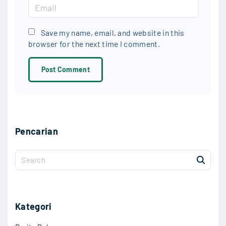
m
E
e
m
*
a
Save my name, email, and website in this
browser for the next time I comment.
i
l
*
Pencarian
S
e
a
r
c
Kategori
h