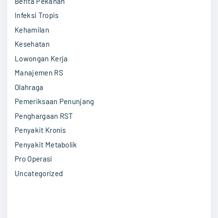
Berita Pekanan
f
o
Infeksi Tropis
r
Kehamilan
:
Kesehatan
Lowongan Kerja
Manajemen RS
Olahraga
Pemeriksaan Penunjang
Penghargaan RST
Penyakit Kronis
Penyakit Metabolik
Pro Operasi
Uncategorized