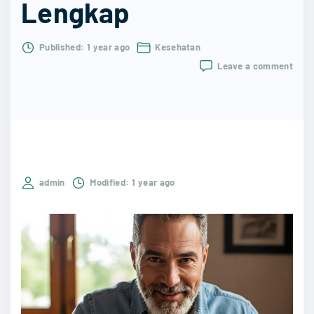
Lengkap
Published:
1 year ago
Kesehatan
on
Leave a comment
5
Maka
Penu
Dara
Tingg
Coco
untu
Pend
admin
Modified:
1 year ago
Hiper
Pand
Leng