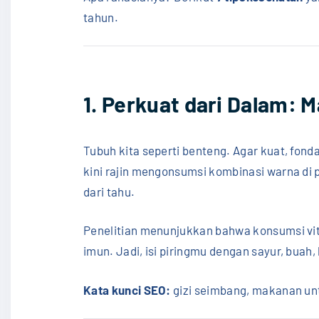
tahun.
1. Perkuat dari Dalam: 
Tubuh kita seperti benteng. Agar kuat, fon
kini rajin mengonsumsi kombinasi warna di pir
dari tahu.
Penelitian menunjukkan bahwa konsumsi vit
imun. Jadi, isi piringmu dengan sayur, buah, 
Kata kunci SEO:
gizi seimbang, makanan unt