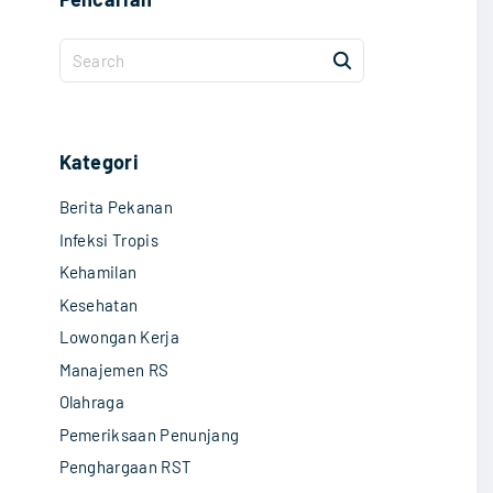
S
e
a
r
c
Kategori
h
Berita Pekanan
f
o
Infeksi Tropis
r
Kehamilan
:
Kesehatan
Lowongan Kerja
Manajemen RS
Olahraga
Pemeriksaan Penunjang
Penghargaan RST