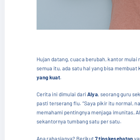
Hujan datang, cuaca berubah, kantor mulai 
semua itu, ada satu hal yang bisa membuat k
yang kuat
.
Cerita ini dimulai dari
Alya
, seorang guru se
pasti terserang flu. “Saya pikir itu normal,
memahami pentingnya menjaga imunitas, Al
sekantornya tumbang satu per satu.
Apa rahasianya? Berikut
7 tipskesehatan
ya