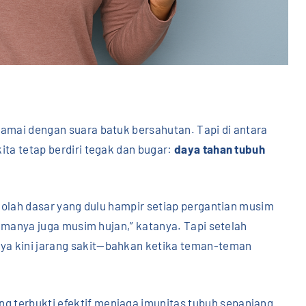
ramai dengan suara batuk bersahutan. Tapi di antara
ita tetap berdiri tegak dan bugar:
daya tahan tubuh
kolah dasar yang dulu hampir setiap pergantian musim
 namanya juga musim hujan,” katanya. Tapi setelah
ya kini jarang sakit—bahkan ketika teman-teman
ng terbukti efektif menjaga imunitas tubuh sepanjang