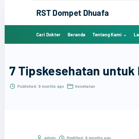
S
RST Dompet Dhuafa
k
i
p
Cari Dokter
Beranda
Tentang Kami
La
t
o
Sejarah
c
Visi, Misi dan Nilai
o
7 Tipskesehatan untuk
Manajemen RST
n
Modern dan
t
Humanis
Published:
9 months ago
Kesehatan
e
Penghargaan
n
Lowongan Kerja
t
admin
Modified:
9 months ago