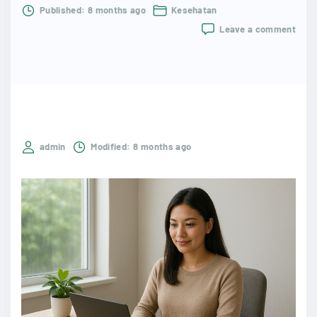
Published:
8 months ago
Kesehatan
on
Leave a comment
Gaya
Hidu
Seha
di
Era
Digit
Pand
Leng
admin
Modified:
8 months ago
untu
Hidu
Lebi
Seim