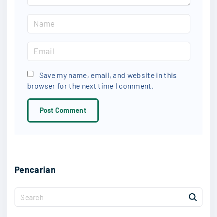
N
a
m
E
e
m
*
a
Save my name, email, and website in this
browser for the next time I comment.
i
l
*
Pencarian
S
e
a