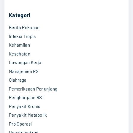
r
c
Kategori
h
Berita Pekanan
f
o
Infeksi Tropis
r
Kehamilan
:
Kesehatan
Lowongan Kerja
Manajemen RS
Olahraga
Pemeriksaan Penunjang
Penghargaan RST
Penyakit Kronis
Penyakit Metabolik
Pro Operasi
Uncategorized