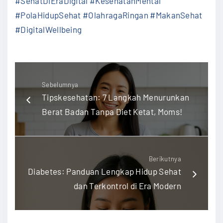
#SehatDiEraDigital #KesehatanMental
#PolaHidupSehat #OlahragaRingan #MakanSehat
#DigitalWellbeing
Sebelumnya
Tipskesehatan: 7 Langkah Menurunkan
Berat Badan Tanpa Diet Ketat, Moms!
Berikutnya
Diabetes: Panduan Lengkap Hidup Sehat
dan Terkontrol di Era Modern