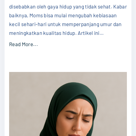
h
Hidu
disebabkan oleh gaya hidup yang tidak sehat. Kabar
"
baiknya, Moms bisa mulai mengubah kebiasaan
kecil sehari-hari untuk memperpanjang umur dan
meningkatkan kualitas hidup. Artikel ini
…
"
Read More...
1
0
K
e
b
i
a
s
a
a