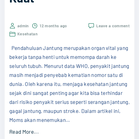
h
u
P
h
a
d
on
admin
12 months ago
Leave a comment
n
a
10
Kesehatan
Cara
j
n
Menj
Pendahuluan Jantung merupakan organ vital yang
a
Kese
P
Jant
bekerja tanpa henti untuk memompa darah ke
n
i
agar
seluruh tubuh. Menurut data WHO, penyakit jantung
Teta
g
k
Seha
masih menjadi penyebab kematian nomor satu di
d
i
dan
dunia. Oleh karena itu, menjaga kesehatan jantung
Kuat
a
r
sejak dini sangat penting agar kita bisa terhindar
n
a
dari risiko penyakit serius seperti serangan jantung,
B
n
gagal jantung, maupun stroke. Dalam artikel ini,
e
"
Moms akan menemukan
…
r
k
"
Read More...