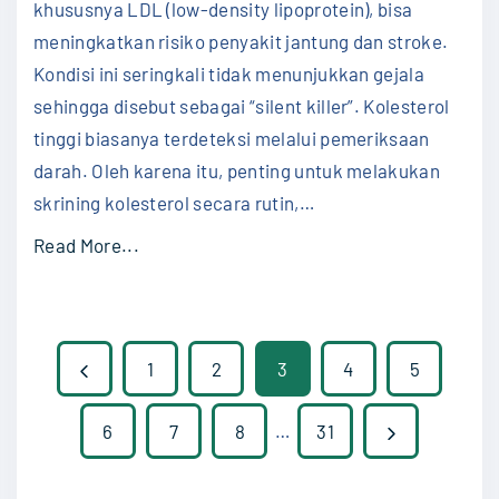
Pand
khususnya LDL (low-density lipoprotein), bisa
d
Leng
meningkatkan risiko penyakit jantung dan stroke.
untu
a
Hidu
Kondisi ini seringkali tidak menunjukkan gejala
n
Lebi
sehingga disebut sebagai “silent killer”. Kolesterol
Seha
C
tinggi biasanya terdeteksi melalui pemeriksaan
e
darah. Oleh karena itu, penting untuk melakukan
p
skrining kolesterol secara rutin,
…
a
"
Read More...
t
C
T
a
a
r
n
P
P
1
2
3
4
5
a
p
M
o
a
r
N
6
7
8
…
31
e
O
s
e
n
b
e