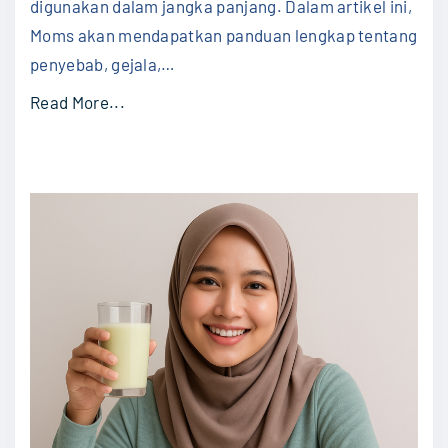
digunakan dalam jangka panjang. Dalam artikel ini,
C
Moms akan mendapatkan panduan lengkap tentang
a
penyebab, gejala,
…
r
a
"
Read More...
M
C
e
a
n
r
g
a
a
A
t
l
a
a
s
m
i
i
n
M
y
e
a