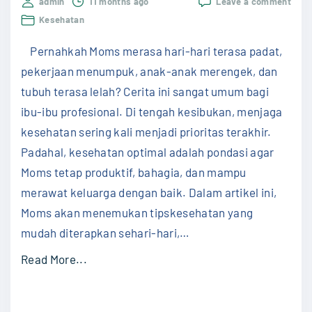
on
admin
11 months ago
Leave a comment
Tips
Kesehatan
Kese
untu
Pernahkah Moms merasa hari-hari terasa padat,
Prof
dan
pekerjaan menumpuk, anak-anak merengek, dan
Ibu-
tubuh terasa lelah? Cerita ini sangat umum bagi
Ibu:
Pand
ibu-ibu profesional. Di tengah kesibukan, menjaga
Prak
kesehatan sering kali menjadi prioritas terakhir.
Menj
Tubu
Padahal, kesehatan optimal adalah pondasi agar
dan
Moms tetap produktif, bahagia, dan mampu
Pikir
merawat keluarga dengan baik. Dalam artikel ini,
Moms akan menemukan tipskesehatan yang
mudah diterapkan sehari-hari,
…
"
Read More...
T
i