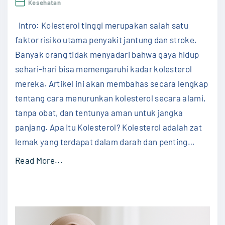
Kesehatan
n
Menu
Kole
g
Intro: Kolesterol tinggi merupakan salah satu
Seca
Alam
T
faktor risiko utama penyakit jantung dan stroke.
dan
a
Banyak orang tidak menyadari bahwa gaya hidup
Cepa
Tanp
n
sehari-hari bisa memengaruhi kadar kolesterol
Obat
p
mereka. Artikel ini akan membahas secara lengkap
a
tentang cara menurunkan kolesterol secara alami,
O
tanpa obat, dan tentunya aman untuk jangka
b
panjang. Apa Itu Kolesterol? Kolesterol adalah zat
a
lemak yang terdapat dalam darah dan penting
…
t
"
Read More...
:
C
P
a
a
r
n
a