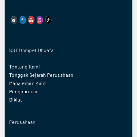
C
e
p
a
t
:
RST Dompet Dhuafa
P
a
Tentang Kami
n
Tonggak Sejarah Perusahaan
d
Manajemen Kami
u
Penghargaan
a
Diklat
n
L
Perusahaan
e
n