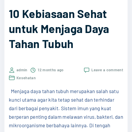
e
u
10 Kebiasaan Sehat
h
a
a
t
untuk Menjaga Daya
t
"
Tahan Tubuh
S
e
h
a
on
admin
12 months ago
Leave a comment
r
10
Kesehatan
Kebi
i
Seha
Menjaga daya tahan tubuh merupakan salah satu
-
untu
Menj
kunci utama agar kita tetap sehat dan terhindar
h
Daya
dari berbagai penyakit. Sistem imun yang kuat
a
Taha
Tubu
berperan penting dalam melawan virus, bakteri, dan
r
mikroorganisme berbahaya lainnya. Di tengah
i