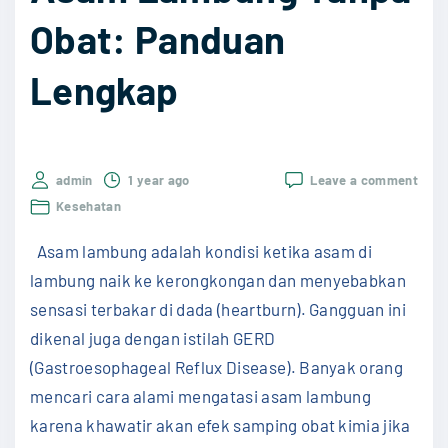
T
Obat: Panduan
e
Lengkap
r
u
s
M
on
admin
1 year ago
Leave a comment
e
Cara
Kesehatan
Alam
n
Meng
Asam lambung adalah kondisi ketika asam di
e
Asa
Lam
lambung naik ke kerongkongan dan menyebabkan
r
Tanp
sensasi terbakar di dada (heartburn). Gangguan ini
Obat
u
Pand
dikenal juga dengan istilah GERD
s
Leng
(Gastroesophageal Reflux Disease). Banyak orang
d
mencari cara alami mengatasi asam lambung
a
karena khawatir akan efek samping obat kimia jika
n