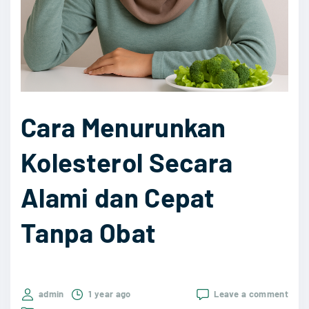
n
"
g
a
t
a
s
Cara Menurunkan
i
A
Kolesterol Secara
s
a
Alami dan Cepat
m
L
Tanpa Obat
a
m
b
on
admin
1 year ago
Leave a comment
u
Cara