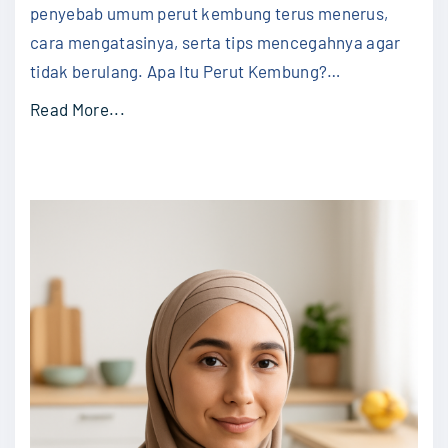
penyebab umum perut kembung terus menerus,
&
cara mengatasinya, serta tips mencegahnya agar
M
tidak berulang. Apa Itu Perut Kembung?
…
e
n
"
Read More...
i
K
n
e
g
n
k
a
a
l
t
i
k
7
a
P
n
e
K
n
u
y