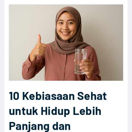
p
s
K
e
s
e
h
a
t
a
n
10 Kebiasaan Sehat
u
n
untuk Hidup Lebih
t
Panjang dan
u
k