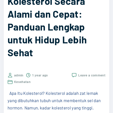
Kolesterol Secara
t
e
Alami dan Cepat:
r
o
Panduan Lengkap
l
untuk Hidup Lebih
S
e
Sehat
c
a
r
a
on
admin
1 year ago
Leave a comment
Cara
A
Kesehatan
Menu
l
Kole
Apa Itu Kolesterol? Kolesterol adalah zat lemak
Seca
a
Alam
yang dibutuhkan tubuh untuk membentuk sel dan
m
dan
hormon. Namun, kadar kolesterol yang tinggi,
Cepa
i