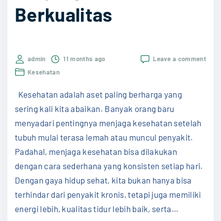
Berkualitas
P
r
o
f
on
admin
11 months ago
Leave a comment
10
e
Kesehatan
Kebi
s
Seha
Kesehatan adalah aset paling berharga yang
untu
i
Hidu
sering kali kita abaikan. Banyak orang baru
o
Lebi
menyadari pentingnya menjaga kesehatan setelah
Panj
n
dan
tubuh mulai terasa lemah atau muncul penyakit.
a
Berk
Padahal, menjaga kesehatan bisa dilakukan
l
dengan cara sederhana yang konsisten setiap hari.
d
Dengan gaya hidup sehat, kita bukan hanya bisa
a
terhindar dari penyakit kronis, tetapi juga memiliki
n
energi lebih, kualitas tidur lebih baik, serta
…
I