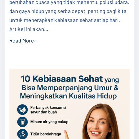
perubahan cuaca yang tidak menentu, polusi udara,
y
dan gaya hidup yang serba cepat, penting bagi kita
a
untuk menerapkan kebiasaan sehat setiap hari.
n
Artikel ini akan
…
g
B
"
Read More...
i
1
s
0
a
K
M
e
e
b
m
i
b
a
u
s
a
a
t
a
H