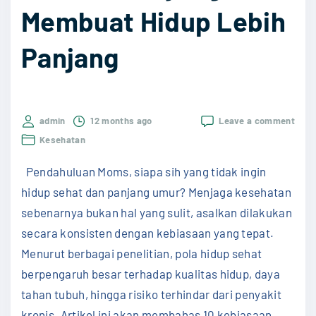
Membuat Hidup Lebih
e
h
Panjang
a
t
a
n
on
admin
12 months ago
Leave a comment
10
J
Kesehatan
Kebi
a
Seha
Pendahuluan Moms, siapa sih yang tidak ingin
Seha
n
hari
hidup sehat dan panjang umur? Menjaga kesehatan
t
yang
sebenarnya bukan hal yang sulit, asalkan dilakukan
Bisa
u
Mem
secara konsisten dengan kebiasaan yang tepat.
n
Hidu
Menurut berbagai penelitian, pola hidup sehat
Lebi
g
Panj
berpengaruh besar terhadap kualitas hidup, daya
a
tahan tubuh, hingga risiko terhindar dari penyakit
g
kronis. Artikel ini akan membahas 10 kebiasaan