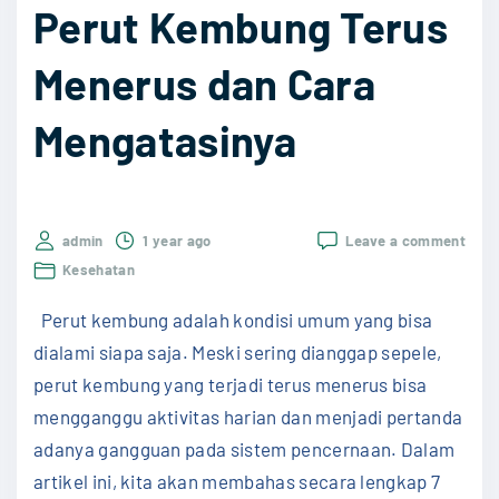
e
Perut Kembung Terus
m
p
Menerus dan Cara
e
Mengatasinya
r
p
a
n
on
admin
1 year ago
Leave a comment
j
Kenal
Kesehatan
7
a
Peny
Perut kembung adalah kondisi umum yang bisa
n
Peru
Kem
dialami siapa saja. Meski sering dianggap sepele,
g
Teru
perut kembung yang terjadi terus menerus bisa
Mene
U
dan
mengganggu aktivitas harian dan menjadi pertanda
m
Cara
adanya gangguan pada sistem pencernaan. Dalam
Meng
u
artikel ini, kita akan membahas secara lengkap 7
r