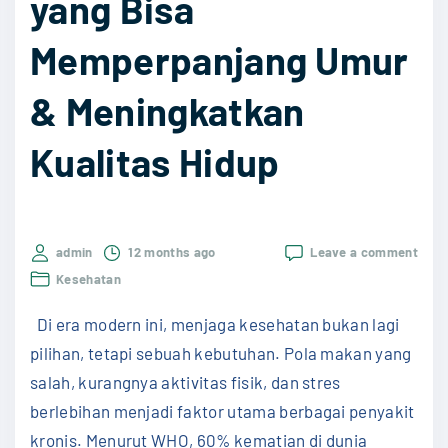
yang Bisa
g
g
"
a
Memperpanjang Umur
D
& Meningkatkan
a
y
Kualitas Hidup
a
T
a
h
on
admin
12 months ago
Leave a comment
10
a
Kesehatan
Kebi
n
Seha
Di era modern ini, menjaga kesehatan bukan lagi
yang
T
Bisa
pilihan, tetapi sebuah kebutuhan. Pola makan yang
u
Memp
salah, kurangnya aktivitas fisik, dan stres
Umu
b
&
berlebihan menjadi faktor utama berbagai penyakit
u
Meni
kronis. Menurut WHO, 60% kematian di dunia
Kuali