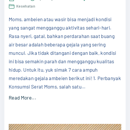
a
7
Kesehatan
r
Cara
Amp
G
Moms, ambeien atau wasir bisa menjadi kondisi
Mere
Gejal
e
yang sangat mengganggu aktivitas sehari-hari.
Ambe
t
Rasa nyeri, gatal, bahkan perdarahan saat buang
deng
Muda
a
air besar adalah beberapa gejala yang sering
h
muncul. Jika tidak ditangani dengan baik, kondisi
B
ini bisa semakin parah dan mengganggu kualitas
e
hidup. Untuk itu, yuk simak 7 cara ampuh
n
meredakan gejala ambeien berikut ini! 1. Perbanyak
i
Konsumsi Serat Moms, salah satu
…
n
"
Read More...
g
7
d
C
i
a
B