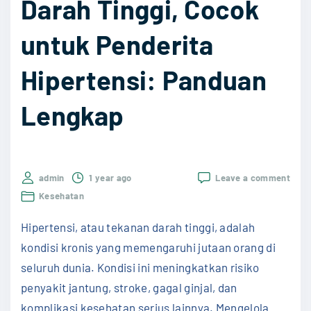
Darah Tinggi, Cocok
untuk Penderita
Hipertensi: Panduan
Lengkap
on
admin
1 year ago
Leave a comment
5
Kesehatan
Maka
Penu
Hipertensi, atau tekanan darah tinggi, adalah
Dara
Tingg
kondisi kronis yang memengaruhi jutaan orang di
Coco
seluruh dunia. Kondisi ini meningkatkan risiko
untu
Pend
penyakit jantung, stroke, gagal ginjal, dan
Hiper
komplikasi kesehatan serius lainnya. Mengelola
Pand