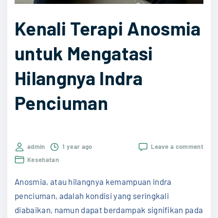
s
S
i
Kenali Terapi Anosmia
a
:
k
P
untuk Mengatasi
i
a
t
Hilangnya Indra
n
S
d
e
Penciuman
u
m
a
u
n
a
L
on
admin
1 year ago
Leave a comment
p
Kenal
e
Kesehatan
a
Tera
n
Anos
d
Anosmia, atau hilangnya kemampuan indra
untu
g
Meng
a
penciuman, adalah kondisi yang seringkali
k
Hila
W
diabaikan, namun dapat berdampak signifikan pada
Indra
a