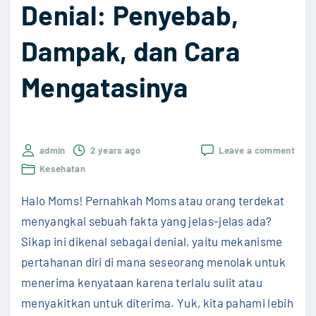
a
Denial: Penyebab,
G
n
e
Dampak, dan Cara
g
j
P
a
Mengatasinya
e
l
r
a
l
A
u
on
admin
2 years ago
Leave a comment
m
Meng
M
Kesehatan
b
Sika
o
Denia
e
Halo Moms! Pernahkah Moms atau orang terdekat
Peny
m
Damp
i
menyangkal sebuah fakta yang jelas-jelas ada?
s
dan
e
Sikap ini dikenal sebagai denial, yaitu mekanisme
Cara
K
Meng
n
pertahanan diri di mana seseorang menolak untuk
e
d
menerima kenyataan karena terlalu sulit atau
t
e
menyakitkan untuk diterima. Yuk, kita pahami lebih
a