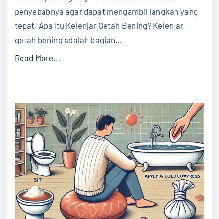
s
penyebabnya agar dapat mengambil langkah yang
u
tepat. Apa Itu Kelenjar Getah Bening? Kelenjar
n
getah bening adalah bagian
…
g
"
Read More...
M
P
a
e
k
n
a
y
n
e
B
b
e
a
r
b
a
P
t
e
?
m
"