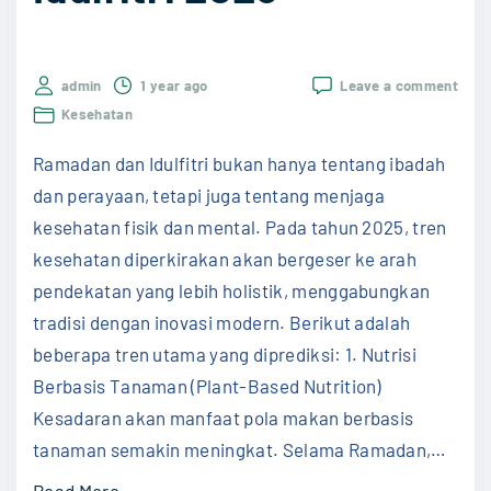
u
k
on
admin
1 year ago
Leave a comment
M
Tren
Kesehatan
e
Kese
Sela
n
Ramadan dan Idulfitri bukan hanya tentang ibadah
Ram
g
dan
dan perayaan, tetapi juga tentang menjaga
Idulfi
a
kesehatan fisik dan mental. Pada tahun 2025, tren
2025
t
kesehatan diperkirakan akan bergeser ke arah
a
pendekatan yang lebih holistik, menggabungkan
s
tradisi dengan inovasi modern. Berikut adalah
i
beberapa tren utama yang diprediksi: 1. Nutrisi
H
Berbasis Tanaman (Plant-Based Nutrition)
i
Kesadaran akan manfaat pola makan berbasis
l
tanaman semakin meningkat. Selama Ramadan,
…
a
"
Read More...