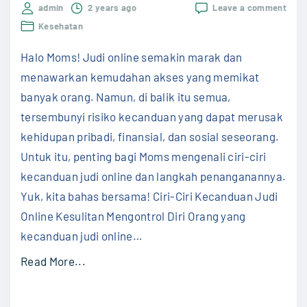
on
admin
2 years ago
Leave a comment
a
Kenal
Kesehatan
b
Dam
Judi
,
Halo Moms! Judi online semakin marak dan
Onlin
Ciri-
D
menawarkan kemudahan akses yang memikat
Ciri
a
banyak orang. Namun, di balik itu semua,
Keca
dan
m
tersembunyi risiko kecanduan yang dapat merusak
Cara
p
kehidupan pribadi, finansial, dan sosial seseorang.
Meng
a
Untuk itu, penting bagi Moms mengenali ciri-ciri
k
kecanduan judi online dan langkah penanganannya.
,
Yuk, kita bahas bersama! Ciri-Ciri Kecanduan Judi
d
Online Kesulitan Mengontrol Diri Orang yang
a
kecanduan judi online
…
n
"
Read More...
C
K
a
e