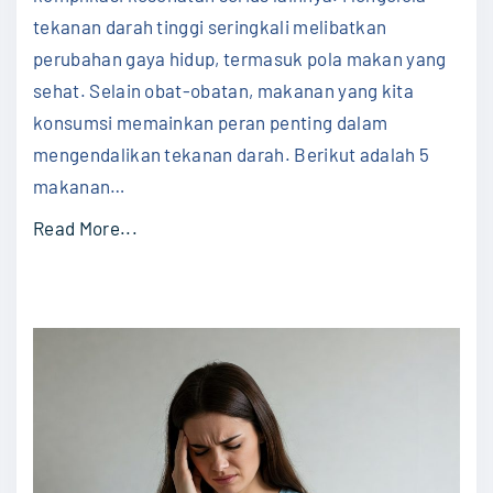
Leng
tekanan darah tinggi seringkali melibatkan
perubahan gaya hidup, termasuk pola makan yang
sehat. Selain obat-obatan, makanan yang kita
konsumsi memainkan peran penting dalam
mengendalikan tekanan darah. Berikut adalah 5
makanan
…
"
Read More...
5
M
a
k
a
n
a
n