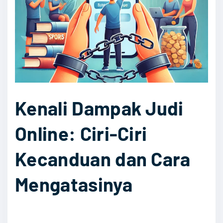
k
a
p
D
e
n
i
Kenali Dampak Judi
a
l
Online: Ciri-Ciri
:
P
Kecanduan dan Cara
e
n
Mengatasinya
y
e
b