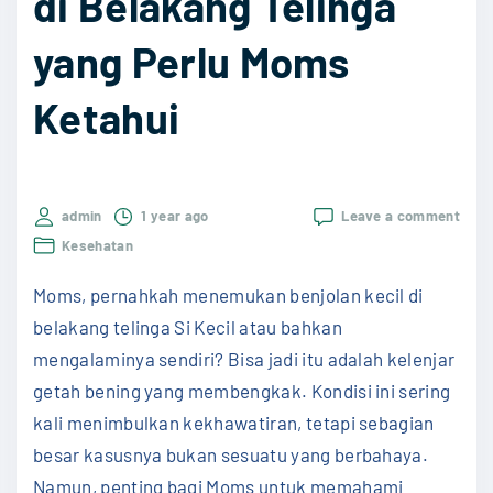
di Belakang Telinga
j
yang Perlu Moms
u
r
Ketahui
k
a
n
T
on
admin
1 year ago
Leave a comment
Peny
i
Kesehatan
Pemb
d
Kelen
Moms, pernahkah menemukan benjolan kecil di
Geta
a
Beni
belakang telinga Si Kecil atau bahkan
k
di
mengalaminya sendiri? Bisa jadi itu adalah kelenjar
Bela
L
Telin
getah bening yang membengkak. Kondisi ini sering
a
yang
kali menimbulkan kekhawatiran, tetapi sebagian
Perl
n
Mom
besar kasusnya bukan sesuatu yang berbahaya.
g
Keta
Namun, penting bagi Moms untuk memahami