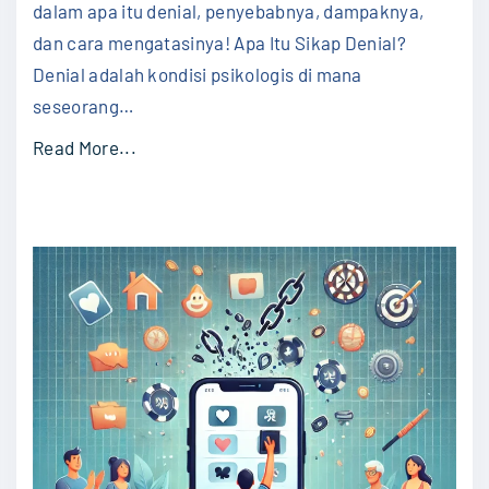
n
dalam apa itu denial, penyebabnya, dampaknya,
h
g
dan cara mengatasinya! Apa Itu Sikap Denial?
u
a
Denial adalah kondisi psikologis di mana
i
n
seseorang
…
"
M
"
Read More...
u
M
d
e
a
n
h
g
"
e
n
a
l
S
i