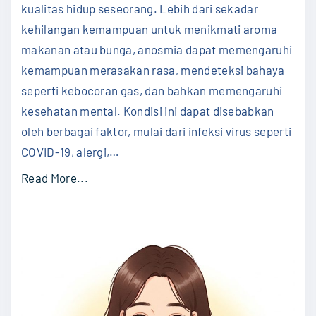
Penc
a
kualitas hidup seseorang. Lebih dari sekadar
p
n
kehilangan kemampuan untuk menikmati aroma
"
i
makanan atau bunga, anosmia dapat memengaruhi
t
kemampuan merasakan rasa, mendeteksi bahaya
a
seperti kebocoran gas, dan bahkan memengaruhi
:
kesehatan mental. Kondisi ini dapat disebabkan
K
oleh berbagai faktor, mulai dari infeksi virus seperti
e
COVID-19, alergi,
…
n
"
Read More...
a
K
l
e
i
n
d
a
a
l
n
i
A