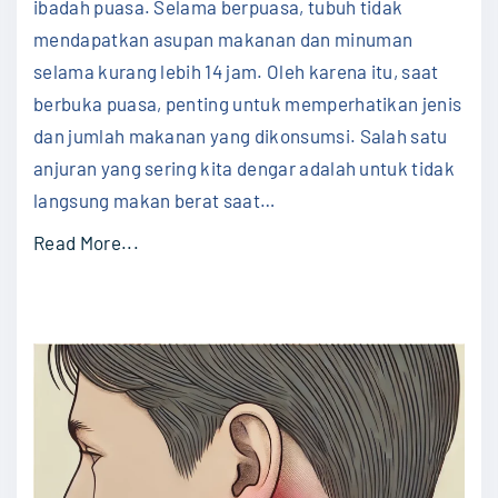
d
ibadah puasa. Selama berpuasa, tubuh tidak
Maka
Bera
u
mendapatkan asupan makanan dan minuman
l
selama kurang lebih 14 jam. Oleh karena itu, saat
f
berbuka puasa, penting untuk memperhatikan jenis
i
dan jumlah makanan yang dikonsumsi. Salah satu
t
anjuran yang sering kita dengar adalah untuk tidak
r
langsung makan berat saat
…
i
"
Read More...
2
M
0
e
2
n
5
g
"
a
p
a