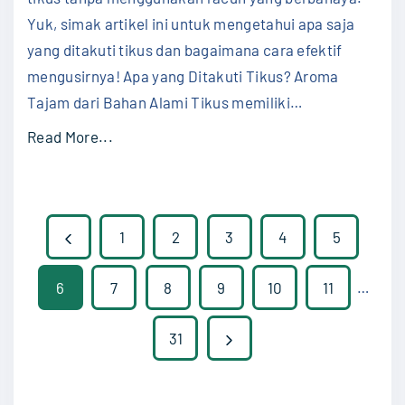
e
Yuk, simak artikel ini untuk mengetahui apa saja
c
yang ditakuti tikus dan bagaimana cara efektif
a
mengusirnya! Apa yang Ditakuti Tikus? Aroma
n
Tajam dari Bahan Alami Tikus memiliki
…
d
"
Read More...
u
A
a
p
n
a
P
d
P
1
2
3
4
5
y
a
a
o
r
n
6
7
8
9
10
11
…
n
C
s
e
g
a
N
31
D
v
t
r
i
e
a
i
t