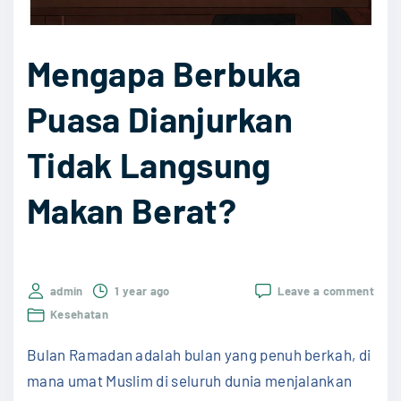
l
m
a
a
Mengapa Berbuka
m
n
a
"
Puasa Dianjurkan
R
a
Tidak Langsung
m
a
Makan Berat?
d
a
n
on
admin
1 year ago
Leave a comment
d
Meng
Kesehatan
a
Berb
Puas
n
Bulan Ramadan adalah bulan yang penuh berkah, di
Dian
Tida
I
mana umat Muslim di seluruh dunia menjalankan
Lang