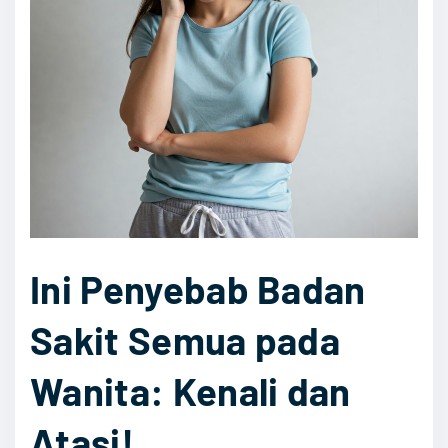
P
e
n
u
r
u
n
D
a
Ini Penyebab Badan
r
a
Sakit Semua pada
h
T
Wanita: Kenali dan
i
n
Atasi!