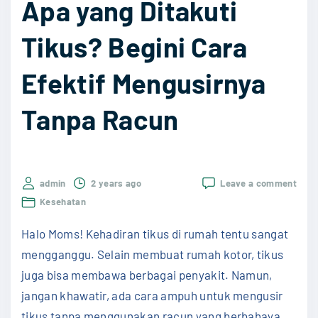
Apa yang Ditakuti
n
l
Tikus? Begini Cara
i
n
Efektif Mengusirnya
e
:
Tanpa Racun
C
i
r
on
admin
2 years ago
Leave a comment
i
Apa
Kesehatan
-
yang
Ditak
C
Halo Moms! Kehadiran tikus di rumah tentu sangat
Tiku
Begin
i
mengganggu. Selain membuat rumah kotor, tikus
Cara
r
juga bisa membawa berbagai penyakit. Namun,
Efekt
Meng
i
jangan khawatir, ada cara ampuh untuk mengusir
Tanp
K
tikus tanpa menggunakan racun yang berbahaya.
Racu