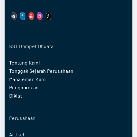
g
u
s
i
r
RST Dompet Dhuafa
n
y
Tentang Kami
a
Tonggak Sejarah Perusahaan
T
Manajemen Kami
a
Penghargaan
Diklat
n
p
a
Perusahaan
R
a
Artikel