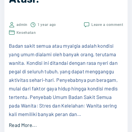
g
g
i
on
admin
1 year ago
Leave a comment
,
Ini
Kesehatan
C
Peny
Bada
o
Badan sakit semua atau myalgia adalah kondisi
Saki
Sem
c
yang umum dialami oleh banyak orang, terutama
pada
o
wanita. Kondisi ini ditandai dengan rasa nyeri dan
Wani
Kenal
k
pegal di seluruh tubuh, yang dapat mengganggu
dan
u
aktivitas sehari-hari. Penyebabnya pun beragam,
Atasi
n
mulai dari faktor gaya hidup hingga kondisi medis
t
tertentu. Penyebab Umum Badan Sakit Semua
u
pada Wanita: Stres dan Kelelahan: Wanita sering
k
kali memiliki banyak peran dan
…
P
"
Read More...
e