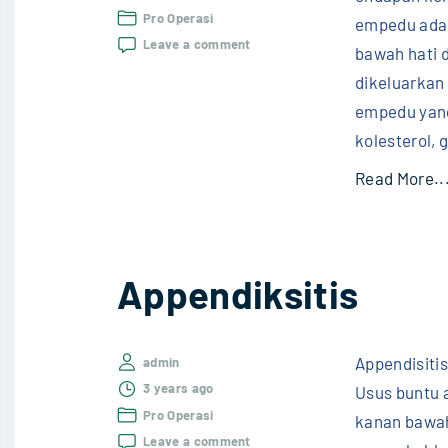
Pro Operasi
empedu adala
on
Leave a comment
bawah hati 
Batu
dikeluarkan 
Empedu
empedu yan
kolesterol,
Read More..
Appendiksitis
Appendisiti
admin
3 years ago
Usus buntu a
Pro Operasi
kanan bawah
on
Leave a comment