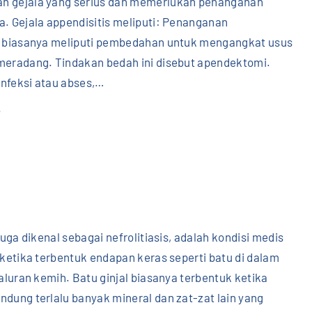
 gejala yang serius dan memerlukan penanganan
u
a. Gejala appendisitis meliputi: Penanganan
"
s biasanya meliputi pembedahan untuk mengangkat usus
meradang. Tindakan bedah ini disebut apendektomi.
 infeksi atau abses,
…
"
.
A
p
p
e
n
d
 juga dikenal sebagai nefrolitiasis, adalah kondisi medis
i
 ketika terbentuk endapan keras seperti batu di dalam
k
saluran kemih. Batu ginjal biasanya terbentuk ketika
s
dung terlalu banyak mineral dan zat-zat lain yang
i