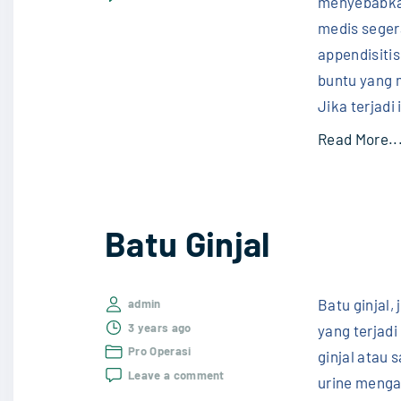
menyebabkan
Appendiksitis
medis seger
appendisiti
buntu yang 
Jika terjadi
Read More..
Batu Ginjal
Batu ginjal,
admin
3 years ago
yang terjadi
Pro Operasi
ginjal atau 
on
Leave a comment
urine mengan
Batu