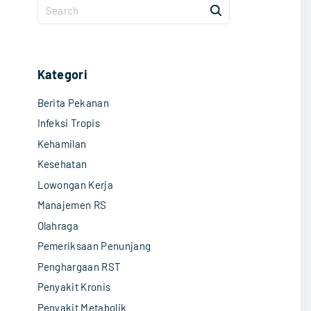
S
e
a
r
c
Kategori
h
Berita Pekanan
f
o
Infeksi Tropis
r
Kehamilan
:
Kesehatan
Lowongan Kerja
Manajemen RS
Olahraga
Pemeriksaan Penunjang
Penghargaan RST
Penyakit Kronis
Penyakit Metabolik