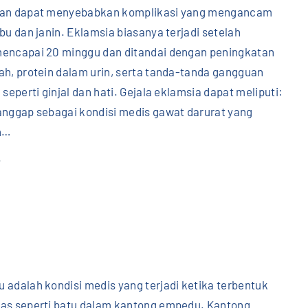
a
dan dapat menyebabkan komplikasi yang mengancam
s
bu dan janin. Eklamsia biasanya terjadi setelah
i
encapai 20 minggu dan ditandai dengan peningkatan
"
ah, protein dalam urin, serta tanda-tanda gangguan
 seperti ginjal dan hati. Gejala eklamsia dapat meliputi:
anggap sebagai kondisi medis gawat darurat yang
n
…
"
.
E
k
l
a
m
p
 adalah kondisi medis yang terjadi ketika terbentuk
s
as seperti batu dalam kantong empedu. Kantong