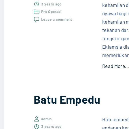
3 years ago
kehamilan 
Pro Operasi
nyawa bagi i
on
Leave a comment
kehamilan m
Eklampsi
tekanan dar
fungsi organ
Eklamsia di
memerluka
Read More..
Batu Empedu
Batu empedu
admin
3 years ago
endapan ker