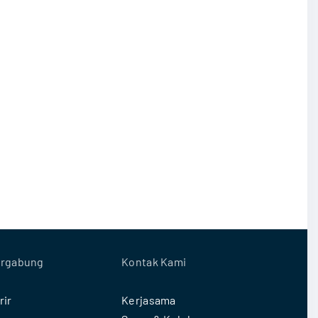
rgabung
Kontak Kami
rir
Kerjasama