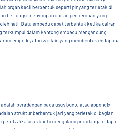
i
h organ kecil berbentuk seperti pir yang terletak di
"
dan berfungsi menyimpan cairan pencernaan yang
oleh hati. Batu empedu dapat terbentuk ketika cairan
g terkumpul dalam kantong empedu mengandung
 garam empedu, atau zat lain yang membentuk endapan
…
"
.
B
a
t
u
E
m
s adalah peradangan pada usus buntu atau appendix.
p
dalah struktur berbentuk jari yang terletak di bagian
e
 perut. Jika usus buntu mengalami peradangan, dapat
d