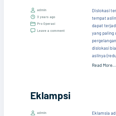
Dislokasi te
admin
3 years ago
tempat aslin
Pro Operasi
dapat terja
on
Leave a comment
yang paling 
Dislokasi
pergelangan
dislokasi b
aslinya (red
Read More..
Eklampsi
Eklamsia ada
admin