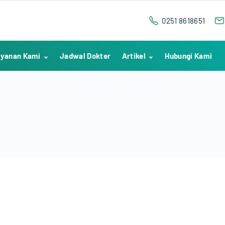
0251 8618651
yanan Kami
Jadwal Dokter
Artikel
Hubungi Kami
IGD
Kesehatan
Poliklinik
Testimoni
Hemodialisa
Berita Pekanan
Rawat Inap
Penelitian
Medical Check Up
Indikator Mutu
Nasional
Laboratorium
Radiologi
Proses
Kememberan