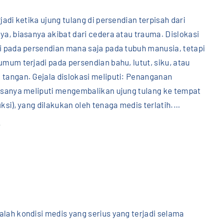
rjadi ketika ujung tulang di persendian terpisah dari
ya, biasanya akibat dari cedera atau trauma. Dislokasi
di pada persendian mana saja pada tubuh manusia, tetapi
umum terjadi pada persendian bahu, lutut, siku, atau
 tangan. Gejala dislokasi meliputi: Penanganan
iasanya meliputi mengembalikan ujung tulang ke tempat
uksi), yang dilakukan oleh tenaga medis terlatih.
…
"
.
D
i
s
l
o
k
lah kondisi medis yang serius yang terjadi selama