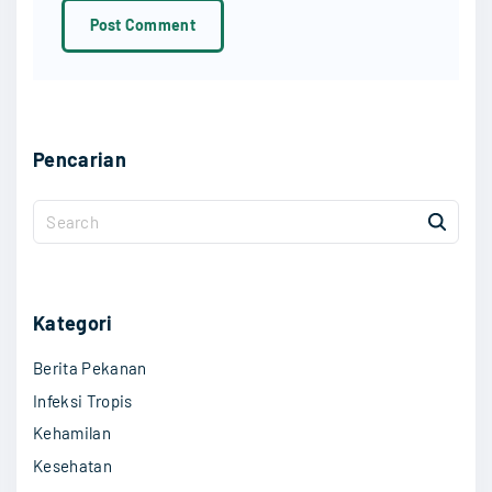
l
*
Pencarian
S
e
a
r
c
Kategori
h
Berita Pekanan
f
o
Infeksi Tropis
r
Kehamilan
:
Kesehatan