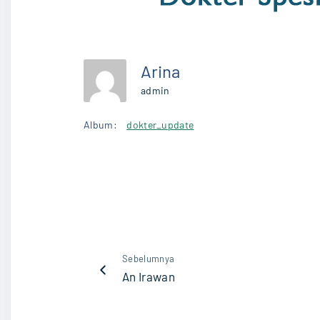
Arina
admin
Album:
dokter_update
Sebelumnya
An Irawan