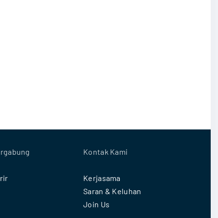
rgabung
Kontak Kami
rir
Kerjasama
Saran & Keluhan
Join Us