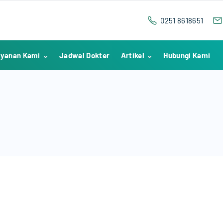
0251 8618651
yanan Kami
Jadwal Dokter
Artikel
Hubungi Kami
IGD
Kesehatan
Poliklinik
Testimoni
Hemodialisa
Berita Pekanan
Rawat Inap
Penelitian
Medical Check Up
Indikator Mutu
Nasional
Laboratorium
Radiologi
Proses
Kememberan