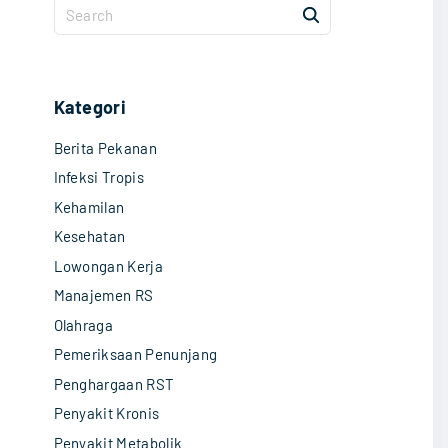
S
e
a
r
c
Kategori
h
Berita Pekanan
f
o
Infeksi Tropis
r
Kehamilan
:
Kesehatan
Lowongan Kerja
Manajemen RS
Olahraga
Pemeriksaan Penunjang
Penghargaan RST
Penyakit Kronis
Penyakit Metabolik