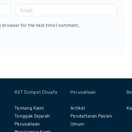
E
m
a
s browser for the next time I comment.
i
l
*
RST Dompet Dhuafa
Perusahaan
Be
Tentang Kami
Artikel
Ka
Tonggak Sejarah
Pendaftaran Pasien
Perusahaan
Umum
Manajemen Kami