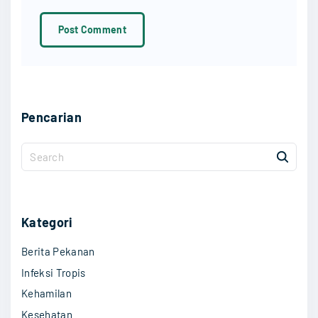
l
*
Pencarian
S
e
a
r
c
Kategori
h
Berita Pekanan
f
o
Infeksi Tropis
r
Kehamilan
:
Kesehatan