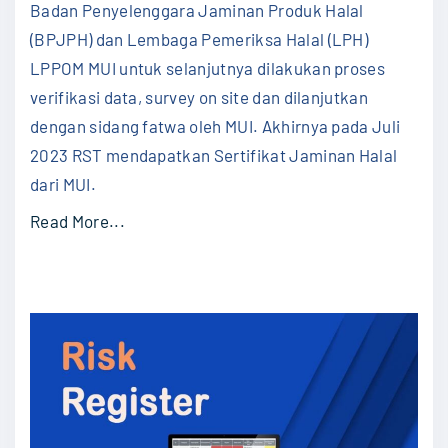
Mera
Badan Penyelenggara Jaminan Produk Halal
Serti
(BPJPH) dan Lembaga Pemeriksa Halal (LPH)
Jami
Halal
LPPOM MUI untuk selanjutnya dilakukan proses
MUI
verifikasi data, survey on site dan dilanjutkan
dengan sidang fatwa oleh MUI. Akhirnya pada Juli
2023 RST mendapatkan Sertifikat Jaminan Halal
dari MUI.
"
Read More...
R
S
R
S
T
D
o