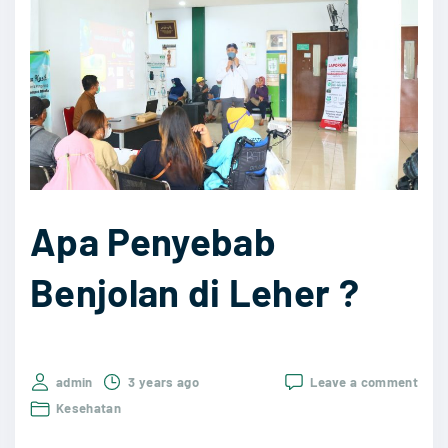
Apa Penyebab
Benjolan di Leher ?
on
admin
3 years ago
Leave a comment
Apa
Kesehatan
Peny
Benj