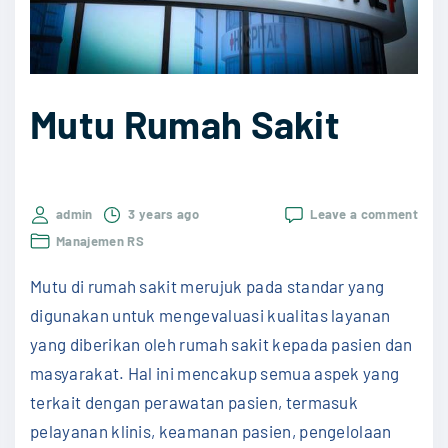
a
t
n
e
H
r
a
"
Mutu Rumah Sakit
l
a
l
M
on
admin
3 years ago
Leave a comment
Mutu
U
Manajemen RS
Rum
I
Saki
Mutu di rumah sakit merujuk pada standar yang
"
digunakan untuk mengevaluasi kualitas layanan
yang diberikan oleh rumah sakit kepada pasien dan
masyarakat. Hal ini mencakup semua aspek yang
terkait dengan perawatan pasien, termasuk
pelayanan klinis, keamanan pasien, pengelolaan