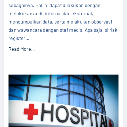
sebagainya. Hal ini dapat dilakukan dengan
S
melakukan audit internal dan eksternal,
e
mengumpulkan data, serta melakukan observasi
r
dan wawancara dengan staf medis. Apa saja isi risk
t
register
…
i
f
"
Read More...
i
R
k
i
a
s
t
k
J
R
a
e
m
g
i
i
n
s