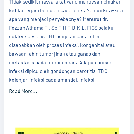
Tidak sedikit masyarakat yang mengesampingkan
di
Lehe
ketika terjadi benjolan pada leher. Namun kira-kira
?
apa yang menjadi penyebabnya? Menurut dr.
Fezzan Athama F., Sp.T.H.T.B.K.L, FICS selaku
dokter spesialis THT benjolan pada leher
disebabkan oleh proses infeksi, kongenital atau
bawaan lahir, tumor jinak atau ganas dan
metastasis pada tumor ganas. Adapun proses
infeksi dipicu oleh gondongan parotitis, TBC
kelenjar, infeksi pada amandel, infeksi
…
"
Read More...
A
p
a
P
e