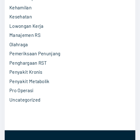
a
r
Kehamilan
k
:
Kesehatan
i
Lowongan Kerja
t
Manajemen RS
"
Olahraga
Pemeriksaan Penunjang
Penghargaan RST
Penyakit Kronis
Penyakit Metabolik
Pro Operasi
Uncategorized