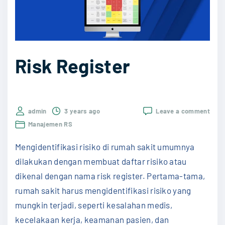
m
p
e
t
Risk Register
D
h
u
a
on
admin
3 years ago
Leave a comment
f
Risk
Manajemen RS
Regi
a
Mengidentifikasi risiko di rumah sakit umumnya
M
dilakukan dengan membuat daftar risiko atau
e
dikenal dengan nama risk register. Pertama-tama,
r
rumah sakit harus mengidentifikasi risiko yang
a
mungkin terjadi, seperti kesalahan medis,
i
kecelakaan kerja, keamanan pasien, dan
h