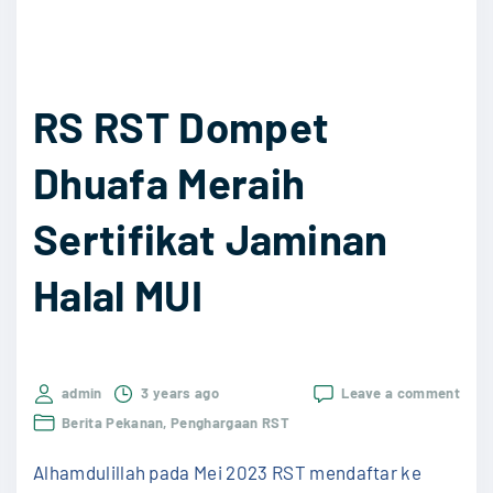
i
L
e
RS RST Dompet
h
e
Dhuafa Meraih
r
?
Sertifikat Jaminan
"
Halal MUI
on
admin
3 years ago
Leave a comment
RS
Berita Pekanan
Penghargaan RST
RST
Dom
Alhamdulillah pada Mei 2023 RST mendaftar ke
Dhua