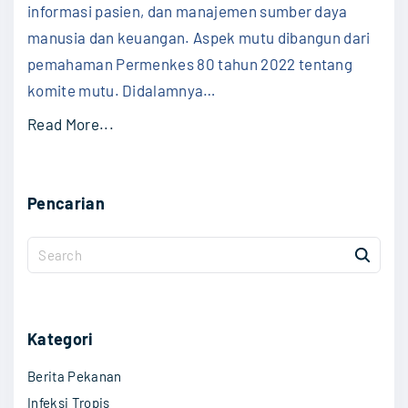
informasi pasien, dan manajemen sumber daya
manusia dan keuangan. Aspek mutu dibangun dari
pemahaman Permenkes 80 tahun 2022 tentang
komite mutu. Didalamnya
…
"
Read More...
M
u
Pencarian
t
u
S
R
e
u
a
m
r
a
c
Kategori
h
h
Berita Pekanan
f
S
o
Infeksi Tropis