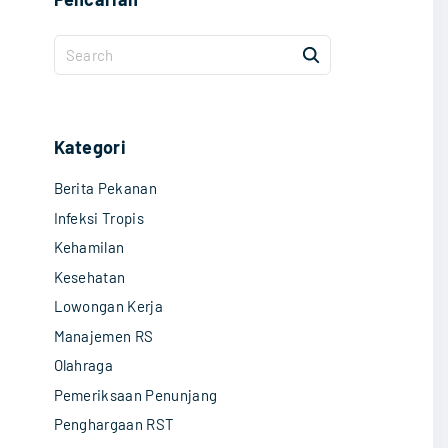
S
e
a
r
c
Kategori
h
Berita Pekanan
f
o
Infeksi Tropis
r
Kehamilan
:
Kesehatan
Lowongan Kerja
Manajemen RS
Olahraga
Pemeriksaan Penunjang
Penghargaan RST