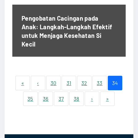
Pengobatan Cacingan pada
Anak: Langkah-Langkah Efektif
untuk Menjaga Kesehatan Si
Kecil
«
‹
30
31
32
33
34
35
36
37
38
›
»