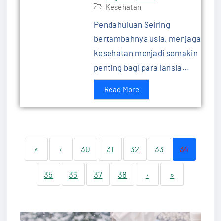
Kesehatan
Pendahuluan Seiring
bertambahnya usia, menjaga
kesehatan menjadi semakin
penting bagi para lansia...
Read More
«
‹
30
31
32
33
34
35
36
37
38
›
»