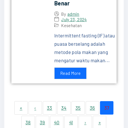
Benar
By
admin
July 23, 2024
Kesehatan
Intermittent fasting (IF) atau
puasa berselang adalah
metode pola makan yang
mengatur waktu makan...
Read More
«
‹
33
34
35
36
37
38
39
40
41
›
»