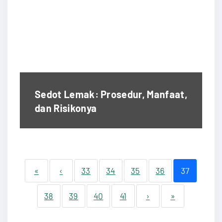
Sedot Lemak: Prosedur, Manfaat,
dan Risikonya
«
‹
33
34
35
36
37
38
39
40
41
›
»